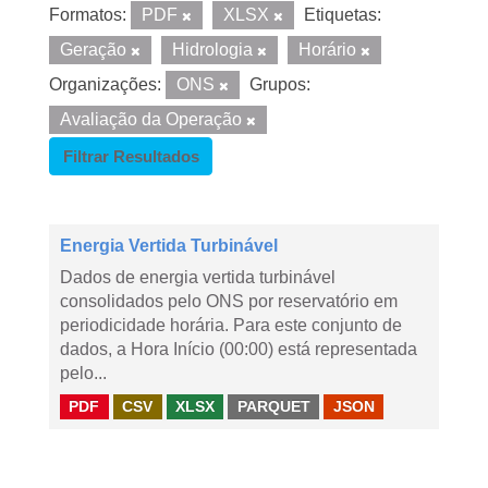
Formatos:
PDF
XLSX
Etiquetas:
Geração
Hidrologia
Horário
Organizações:
ONS
Grupos:
Avaliação da Operação
Filtrar Resultados
Energia Vertida Turbinável
Dados de energia vertida turbinável
consolidados pelo ONS por reservatório em
periodicidade horária. Para este conjunto de
dados, a Hora Início (00:00) está representada
pelo...
PDF
CSV
XLSX
PARQUET
JSON