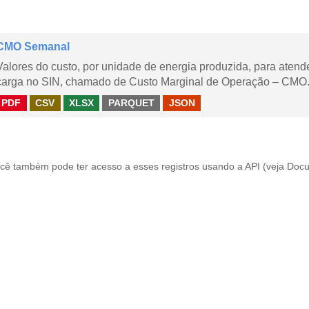
CMO Semanal
Valores do custo, por unidade de energia produzida, para aten
carga no SIN, chamado de Custo Marginal de Operação – CMO. 
PDF
CSV
XLSX
PARQUET
JSON
cê também pode ter acesso a esses registros usando a
API
(veja
Docu