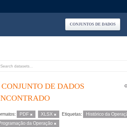
CONJUNTOS DE DADOS
1 CONJUNTO DE DADOS
O
ENCONTRADO
rmatos:
PDF
XLSX
Etiquetas:
Histórico da Opera
Programação da Operação