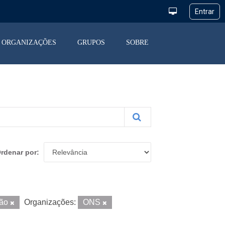
ORGANIZAÇÕES
GRUPOS
SOBRE
rdenar por
ção
Organizações:
ONS