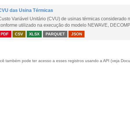
CVU das Usina Térmicas
Custo Variável Unitário (CVU) de usinas térmicas considerado
conforme utilizado na execução do modelo NEWAVE, DECOMP,
PDF
CSV
XLSX
PARQUET
JSON
cê também pode ter acesso a esses registros usando a
API
(veja
Docu