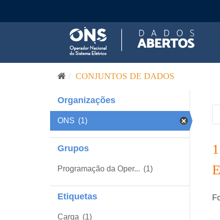
Pular para o conteúdo
CONJUNTOS DE DADOS
Organizações
ONS
(1)
Grupos
Programação da Oper...
(1)
Etiquetas
Fo
Carga
(1)