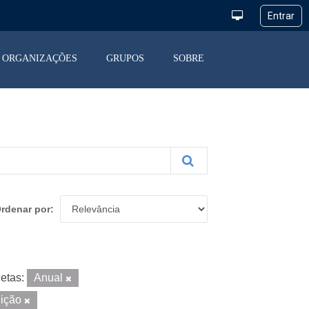
ORGANIZAÇÕES
GRUPOS
SOBRE
rdenar por
etas:
Anual
uição