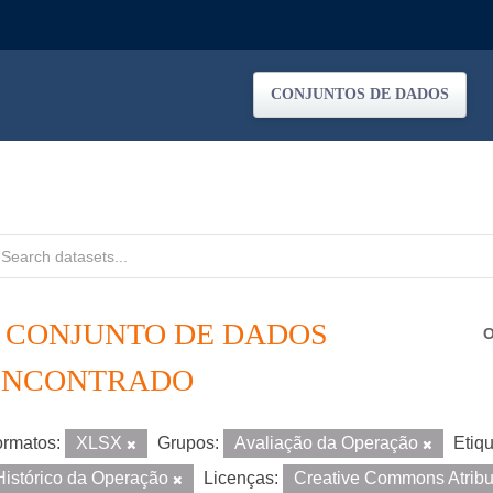
CONJUNTOS DE DADOS
1 CONJUNTO DE DADOS
O
ENCONTRADO
rmatos:
XLSX
Grupos:
Avaliação da Operação
Etiqu
Histórico da Operação
Licenças:
Creative Commons Atrib