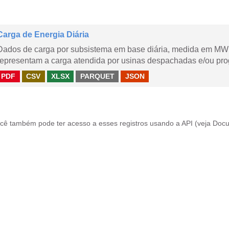
Carga de Energia Diária
Dados de carga por subsistema em base diária, medida em MWm
representam a carga atendida por usinas despachadas e/ou pr
PDF
CSV
XLSX
PARQUET
JSON
cê também pode ter acesso a esses registros usando a
API
(veja
Docu