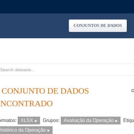
CONJUNTOS DE DADOS
1 CONJUNTO DE DADOS
O
ENCONTRADO
rmatos:
XLSX
Grupos:
Avaliação da Operação
Etiqu
Histórico da Operação