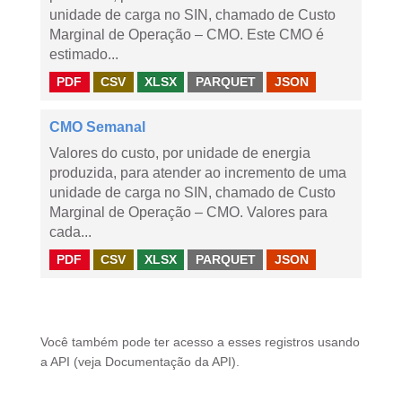
unidade de carga no SIN, chamado de Custo
Marginal de Operação – CMO. Este CMO é
estimado...
PDF
CSV
XLSX
PARQUET
JSON
CMO Semanal
Valores do custo, por unidade de energia
produzida, para atender ao incremento de uma
unidade de carga no SIN, chamado de Custo
Marginal de Operação – CMO. Valores para
cada...
PDF
CSV
XLSX
PARQUET
JSON
Você também pode ter acesso a esses registros usando
a
API
(veja
Documentação da API
).