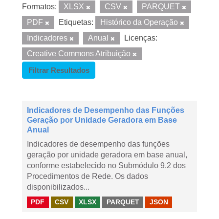
Formatos:
XLSX
CSV
PARQUET
PDF
Etiquetas:
Histórico da Operação
Indicadores
Anual
Licenças:
Creative Commons Atribuição
Filtrar Resultados
Indicadores de Desempenho das Funções
Geração por Unidade Geradora em Base
Anual
Indicadores de desempenho das funções
geração por unidade geradora em base anual,
conforme estabelecido no Submódulo 9.2 dos
Procedimentos de Rede. Os dados
disponibilizados...
PDF
CSV
XLSX
PARQUET
JSON