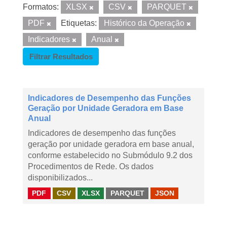
Formatos:
XLSX
CSV
PARQUET
PDF
Etiquetas:
Histórico da Operação
Indicadores
Anual
Filtrar Resultados
Indicadores de Desempenho das Funções
Geração por Unidade Geradora em Base
Anual
Indicadores de desempenho das funções
geração por unidade geradora em base anual,
conforme estabelecido no Submódulo 9.2 dos
Procedimentos de Rede. Os dados
disponibilizados...
PDF
CSV
XLSX
PARQUET
JSON