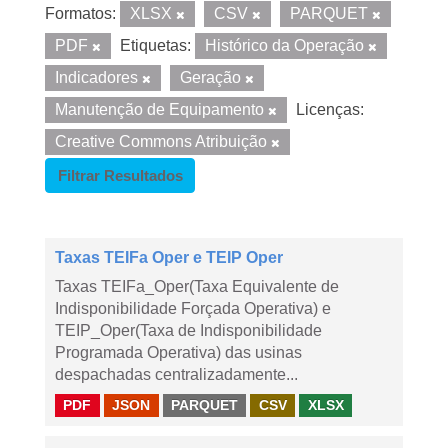
Formatos:
XLSX
CSV
PARQUET
PDF
Etiquetas:
Histórico da Operação
Indicadores
Geração
Manutenção de Equipamento
Licenças:
Creative Commons Atribuição
Filtrar Resultados
Taxas TEIFa Oper e TEIP Oper
Taxas TEIFa_Oper(Taxa Equivalente de
Indisponibilidade Forçada Operativa) e
TEIP_Oper(Taxa de Indisponibilidade
Programada Operativa) das usinas
despachadas centralizadamente...
PDF
JSON
PARQUET
CSV
XLSX