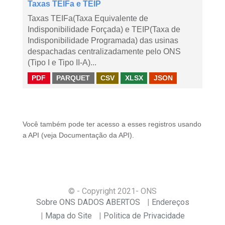
Taxas TEIFa e TEIP
Taxas TEIFa(Taxa Equivalente de
Indisponibilidade Forçada) e TEIP(Taxa de
Indisponibilidade Programada) das usinas
despachadas centralizadamente pelo ONS
(Tipo I e Tipo II-A)...
PDF
PARQUET
CSV
XLSX
JSON
Você também pode ter acesso a esses registros usando
a
API
(veja
Documentação da API
).
© - Copyright
2021
- ONS
Sobre ONS DADOS ABERTOS
Endereços
Mapa do Site
Politica de Privacidade