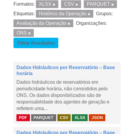
Formatos:
XLSX
CSV
PARQUET
Etiquetas:
Histórico da Operação
Grupos:
Avaliação da Operação
Organizações:
ONS
Filtrar Resultados
Dados Hidráulicos por Reservatório – Base
horária
Dados hidráulicos de reservatórios em
periodicidade horária, não consistidos pelo
ONS. Os dados disponibilizados são de
responsabilidade dos agentes de geração e
refletem uma...
PDF
PARQUET
CSV
XLSX
JSON
Dados Hidráulicos por Reservatório – Base