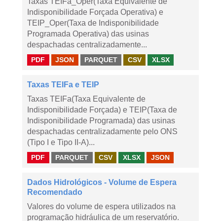
Taxas TEIFa_Oper(Taxa Equivalente de
Indisponibilidade Forçada Operativa) e
TEIP_Oper(Taxa de Indisponibilidade
Programada Operativa) das usinas
despachadas centralizadamente...
PDF
JSON
PARQUET
CSV
XLSX
Taxas TEIFa e TEIP
Taxas TEIFa(Taxa Equivalente de
Indisponibilidade Forçada) e TEIP(Taxa de
Indisponibilidade Programada) das usinas
despachadas centralizadamente pelo ONS
(Tipo I e Tipo II-A)...
PDF
PARQUET
CSV
XLSX
JSON
Dados Hidrológicos - Volume de Espera
Recomendado
Valores do volume de espera utilizados na
programação hidráulica de um reservatório.