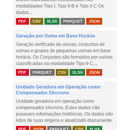
modalidades Tipo I, Tipo II-B e Tipo II-C Os
dados...
PDF
CSV
XLSX
PARQUET
JSON
Geração por Usina em Base Horária
Geração verificada de usinas, conjuntos de
usinas e grupos de pequenas usinas em base
horária. Os Conjuntos são formados por usinas
classificadas na modalidade Tipo II-C,...
PDF
PARQUET
CSV
XLSX
JSON
Unidade Geradora em Operação como
Compensador Síncrono
Unidade geradora em operação como
compensador síncrono. Estes dados não
possuem informações históricas. Os dados são
lidos de suas origens e atualizado diariamente.
PDF
JSON
PARQUET
CSV
XLSX