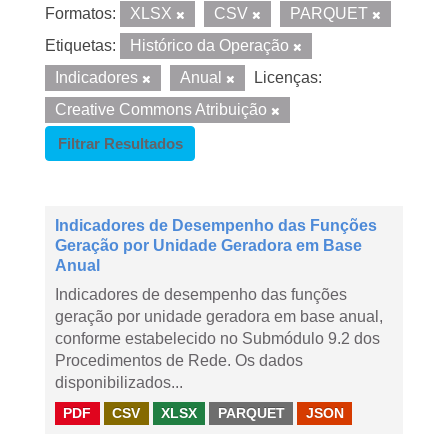
Formatos:
XLSX
CSV
PARQUET
Etiquetas:
Histórico da Operação
Indicadores
Anual
Licenças:
Creative Commons Atribuição
Filtrar Resultados
Indicadores de Desempenho das Funções
Geração por Unidade Geradora em Base
Anual
Indicadores de desempenho das funções
geração por unidade geradora em base anual,
conforme estabelecido no Submódulo 9.2 dos
Procedimentos de Rede. Os dados
disponibilizados...
PDF
CSV
XLSX
PARQUET
JSON