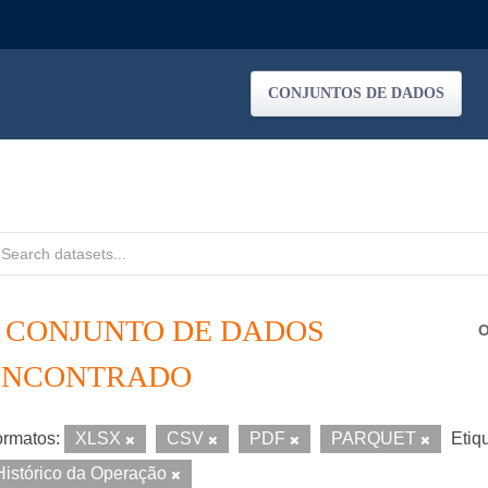
CONJUNTOS DE DADOS
1 CONJUNTO DE DADOS
O
ENCONTRADO
rmatos:
XLSX
CSV
PDF
PARQUET
Etiq
Histórico da Operação