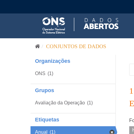
Pular para o conteúdo
CONJUNTOS DE DADOS
Organizações
ONS
(1)
Grupos
Avaliação da Operação
(1)
Etiquetas
Fo
Anual
(1)