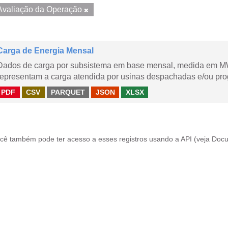
Avaliação da Operação
Carga de Energia Mensal
Dados de carga por subsistema em base mensal, medida em M
representam a carga atendida por usinas despachadas e/ou pr
PDF
CSV
PARQUET
JSON
XLSX
cê também pode ter acesso a esses registros usando a
API
(veja
Docu