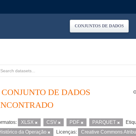
CONJUNTOS DE DADOS
1 CONJUNTO DE DADOS
O
ENCONTRADO
rmatos:
XLSX
CSV
PDF
PARQUET
Etiq
Histórico da Operação
Licenças:
Creative Commons Atrib