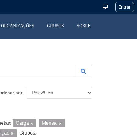
ORGANIZAÇÕES
GRUPOS
SOBRE
rdenar por
uetas:
Carga
Mensal
uição
Grupos: