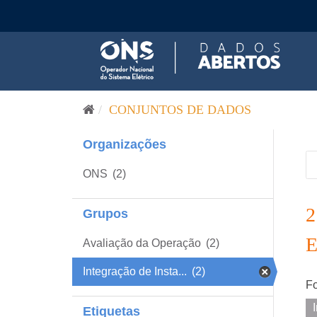
Pular para o conteúdo
CONJUNTOS DE DADOS
Organizações
ONS
(2)
Grupos
Avaliação da Operação
(2)
Integração de Insta...
(2)
Fo
Etiquetas