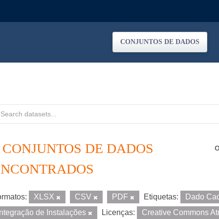
CONJUNTOS DE DADOS
2 CONJUNTOS DE DADOS
O
ENCONTRADOS
rmatos:
XLSX
CSV
PDF
Etiquetas:
Dado Cad
Integração de Instalações
Licenças:
Creative Commons At