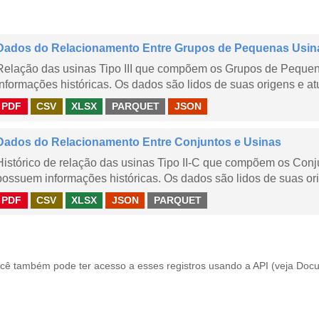
Dados do Relacionamento Entre Grupos de Pequenas Usin
Relação das usinas Tipo III que compõem os Grupos de Peque
informações históricas. Os dados são lidos de suas origens e at
PDF
CSV
XLSX
PARQUET
JSON
Dados do Relacionamento Entre Conjuntos e Usinas
Histórico de relação das usinas Tipo II-C que compõem os Con
possuem informações históricas. Os dados são lidos de suas ori
PDF
CSV
XLSX
JSON
PARQUET
cê também pode ter acesso a esses registros usando a
API
(veja
Docu