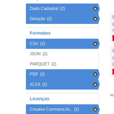
Dado Cadastral
(2)
Geração
(2)
Formatos
CSV
(2)
JSON
(2)
PARQUET
(2)
PDF
(2)
XLSX
(2)
Vo
Licenças
Creative Commons At...
(2)