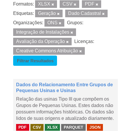
Formatos:
XLSX
CSV
PDF
Etiquetas:
Geração
Dado Cadastral
Organizações:
ONS
Grupos:
Integração de Instalações
Avaliação da Operação
Licenças:
Creative Commons Atribuição
Filtrar Resultados
Dados do Relacionamento Entre Grupos de
Pequenas Usinas e Usinas
Relação das usinas Tipo III que compõem os
Grupos de Pequenas Usinas. Estes dados não
possuem informações históricas. Os dados são
lidos de suas origens e atualizado diariamente.
PDF
CSV
XLSX
PARQUET
JSON