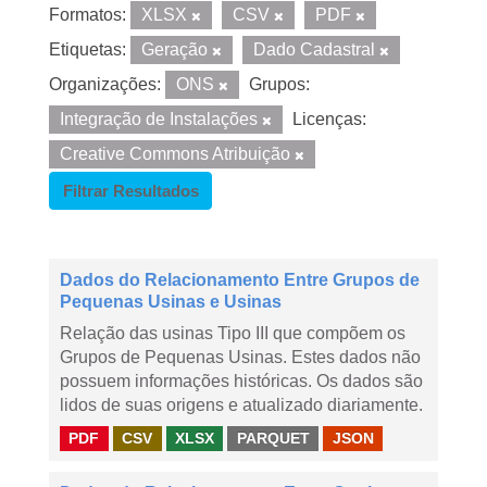
Formatos:
XLSX
CSV
PDF
Etiquetas:
Geração
Dado Cadastral
Organizações:
ONS
Grupos:
Integração de Instalações
Licenças:
Creative Commons Atribuição
Filtrar Resultados
Dados do Relacionamento Entre Grupos de
Pequenas Usinas e Usinas
Relação das usinas Tipo III que compõem os
Grupos de Pequenas Usinas. Estes dados não
possuem informações históricas. Os dados são
lidos de suas origens e atualizado diariamente.
PDF
CSV
XLSX
PARQUET
JSON