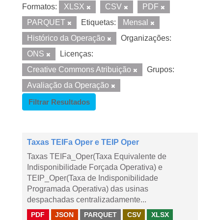
Formatos:
XLSX
CSV
PDF
PARQUET
Etiquetas:
Mensal
Histórico da Operação
Organizações:
ONS
Licenças:
Creative Commons Atribuição
Grupos:
Avaliação da Operação
Filtrar Resultados
Taxas TEIFa Oper e TEIP Oper
Taxas TEIFa_Oper(Taxa Equivalente de
Indisponibilidade Forçada Operativa) e
TEIP_Oper(Taxa de Indisponibilidade
Programada Operativa) das usinas
despachadas centralizadamente...
PDF
JSON
PARQUET
CSV
XLSX