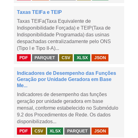
Taxas TEIFa e TEIP
Taxas TEIFa(Taxa Equivalente de
Indisponibilidade Forçada) e TEIP(Taxa de
Indisponibilidade Programada) das usinas
despachadas centralizadamente pelo ONS
(Tipo I e Tipo II-A)...
PDF
PARQUET
CSV
XLSX
JSON
Indicadores de Desempenho das Funções
Geração por Unidade Geradora em Base
Me...
Indicadores de desempenho das funções
geração por unidade geradora em base
mensal, conforme estabelecido no Submódulo
9.2 dos Procedimentos de Rede. Os dados
disponibilizados...
PDF
CSV
XLSX
PARQUET
JSON