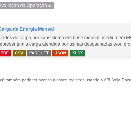
Avaliação da Operação
Carga de Energia Mensal
Dados de carga por subsistema em base mensal, medida em M
representam a carga atendida por usinas despachadas e/ou pr
PDF
CSV
PARQUET
JSON
XLSX
cê também pode ter acesso a esses registros usando a
API
(veja
Docu