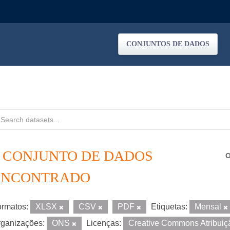
CONJUNTOS DE DADOS
1 CONJUNTO DE DADOS
O
ENCONTRADO
rmatos:
XLSX
CSV
PDF
Etiquetas:
Mensal
ganizações:
ONS
Licenças:
Creative Commons Atribui