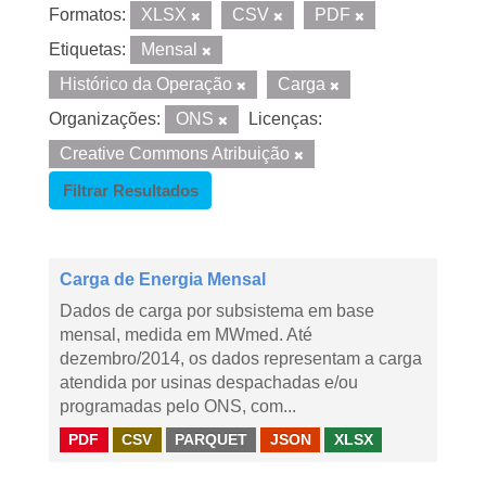
Formatos:
XLSX
CSV
PDF
Etiquetas:
Mensal
Histórico da Operação
Carga
Organizações:
ONS
Licenças:
Creative Commons Atribuição
Filtrar Resultados
Carga de Energia Mensal
Dados de carga por subsistema em base
mensal, medida em MWmed. Até
dezembro/2014, os dados representam a carga
atendida por usinas despachadas e/ou
programadas pelo ONS, com...
PDF
CSV
PARQUET
JSON
XLSX