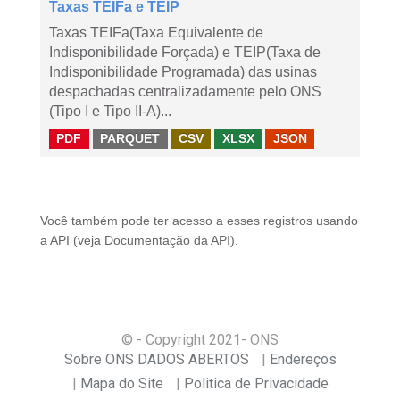
Taxas TEIFa e TEIP
Taxas TEIFa(Taxa Equivalente de
Indisponibilidade Forçada) e TEIP(Taxa de
Indisponibilidade Programada) das usinas
despachadas centralizadamente pelo ONS
(Tipo I e Tipo II-A)...
PDF
PARQUET
CSV
XLSX
JSON
Você também pode ter acesso a esses registros usando
a
API
(veja
Documentação da API
).
© - Copyright
2021
- ONS
Sobre ONS DADOS ABERTOS
Endereços
Mapa do Site
Politica de Privacidade