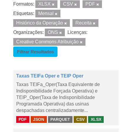
Formatos:
XLSX
CSV
PDF
Etiquetas:
Mensal
Histórico da Operação
Receita
Organizações:
ONS
Licenças:
Creative Commons Atribuição
Filtrar Resultados
Taxas TEIFa Oper e TEIP Oper
Taxas TEIFa_Oper(Taxa Equivalente de
Indisponibilidade Forçada Operativa) e
TEIP_Oper(Taxa de Indisponibilidade
Programada Operativa) das usinas
despachadas centralizadamente...
PDF
JSON
PARQUET
CSV
XLSX