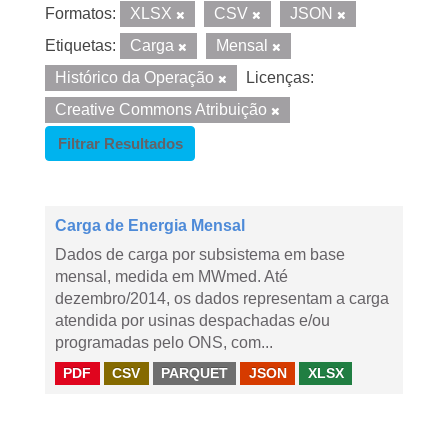
Formatos:
XLSX
CSV
JSON
Etiquetas:
Carga
Mensal
Histórico da Operação
Licenças:
Creative Commons Atribuição
Filtrar Resultados
Carga de Energia Mensal
Dados de carga por subsistema em base
mensal, medida em MWmed. Até
dezembro/2014, os dados representam a carga
atendida por usinas despachadas e/ou
programadas pelo ONS, com...
PDF
CSV
PARQUET
JSON
XLSX