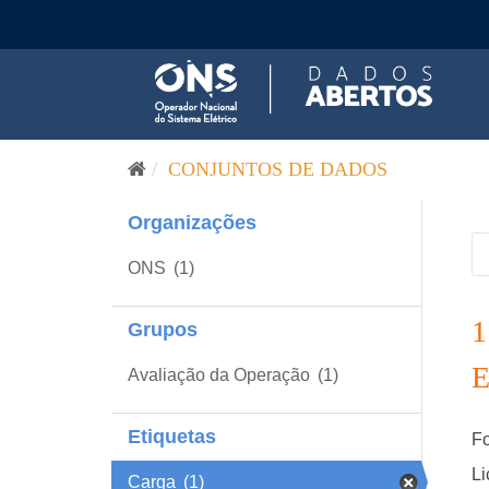
Pular para o conteúdo
CONJUNTOS DE DADOS
Organizações
ONS
(1)
Grupos
Avaliação da Operação
(1)
Etiquetas
Fo
Li
Carga
(1)