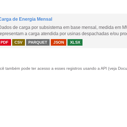
Carga de Energia Mensal
Dados de carga por subsistema em base mensal, medida em M
representam a carga atendida por usinas despachadas e/ou pr
PDF
CSV
PARQUET
JSON
XLSX
cê também pode ter acesso a esses registros usando a
API
(veja
Docu