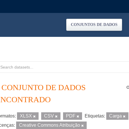
CONJUNTOS DE DADOS
1 CONJUNTO DE DADOS
O
ENCONTRADO
rmatos:
XLSX
CSV
PDF
Etiquetas:
Carga
cenças:
Creative Commons Atribuição