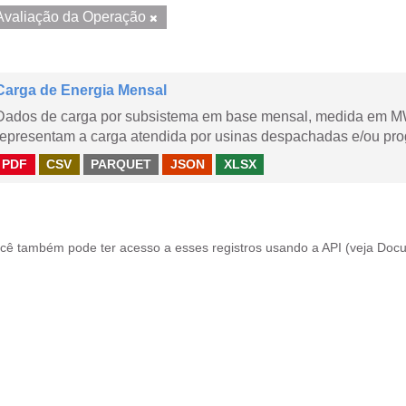
Avaliação da Operação
Carga de Energia Mensal
Dados de carga por subsistema em base mensal, medida em M
representam a carga atendida por usinas despachadas e/ou pr
PDF
CSV
PARQUET
JSON
XLSX
cê também pode ter acesso a esses registros usando a
API
(veja
Docu