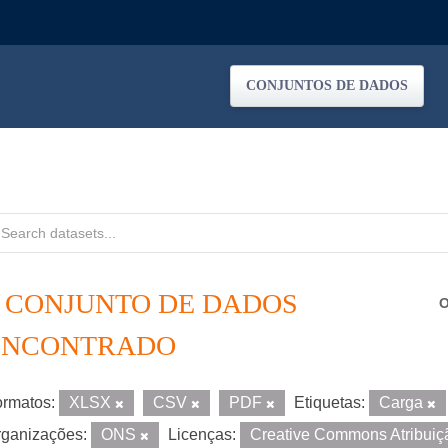
CONJUNTOS DE DADOS
1 CONJUNTO DE DADOS
O
ENCONTRADO
rmatos:
XLSX
CSV
PDF
Etiquetas:
Carga
ganizações:
ONS
Licenças:
Creative Commons Atribui