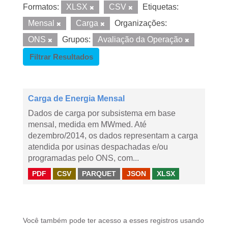
Formatos:
XLSX
CSV
Etiquetas:
Mensal
Carga
Organizações:
ONS
Grupos:
Avaliação da Operação
Filtrar Resultados
Carga de Energia Mensal
Dados de carga por subsistema em base
mensal, medida em MWmed. Até
dezembro/2014, os dados representam a carga
atendida por usinas despachadas e/ou
programadas pelo ONS, com...
PDF
CSV
PARQUET
JSON
XLSX
Você também pode ter acesso a esses registros usando