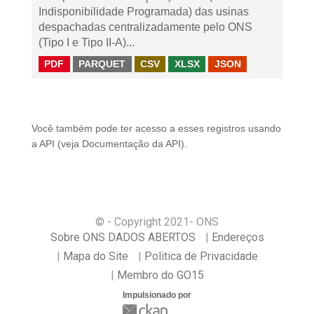
Indisponibilidade Programada) das usinas
despachadas centralizadamente pelo ONS
(Tipo I e Tipo II-A)...
PDF
PARQUET
CSV
XLSX
JSON
Você também pode ter acesso a esses registros usando
a
API
(veja
Documentação da API
).
© - Copyright
2021
- ONS
Sobre ONS DADOS ABERTOS
Endereços
Mapa do Site
Politica de Privacidade
Membro do GO15
Impulsionado por