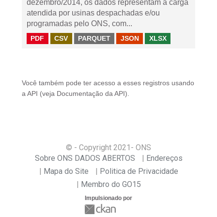
dezembro/2014, os dados representam a carga
atendida por usinas despachadas e/ou
programadas pelo ONS, com...
PDF
CSV
PARQUET
JSON
XLSX
Você também pode ter acesso a esses registros usando
a
API
(veja
Documentação da API
).
© - Copyright
2021
- ONS
Sobre ONS DADOS ABERTOS
Endereços
Mapa do Site
Politica de Privacidade
Membro do GO15
Impulsionado por