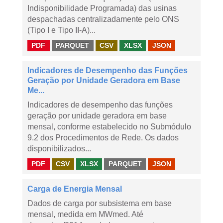
Indisponibilidade Programada) das usinas
despachadas centralizadamente pelo ONS
(Tipo I e Tipo II-A)...
PDF
PARQUET
CSV
XLSX
JSON
Indicadores de Desempenho das Funções
Geração por Unidade Geradora em Base
Me...
Indicadores de desempenho das funções
geração por unidade geradora em base
mensal, conforme estabelecido no Submódulo
9.2 dos Procedimentos de Rede. Os dados
disponibilizados...
PDF
CSV
XLSX
PARQUET
JSON
Carga de Energia Mensal
Dados de carga por subsistema em base
mensal, medida em MWmed. Até