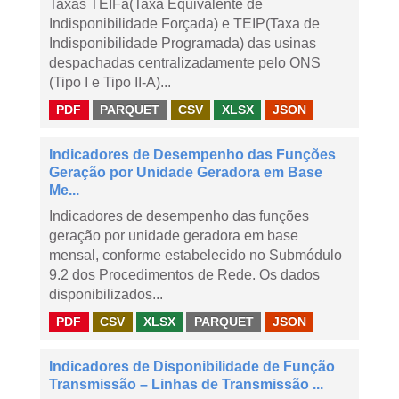
Taxas TEIFa(Taxa Equivalente de
Indisponibilidade Forçada) e TEIP(Taxa de
Indisponibilidade Programada) das usinas
despachadas centralizadamente pelo ONS
(Tipo I e Tipo II-A)...
PDF
PARQUET
CSV
XLSX
JSON
Indicadores de Desempenho das Funções
Geração por Unidade Geradora em Base
Me...
Indicadores de desempenho das funções
geração por unidade geradora em base
mensal, conforme estabelecido no Submódulo
9.2 dos Procedimentos de Rede. Os dados
disponibilizados...
PDF
CSV
XLSX
PARQUET
JSON
Indicadores de Disponibilidade de Função
Transmissão – Linhas de Transmissão ...