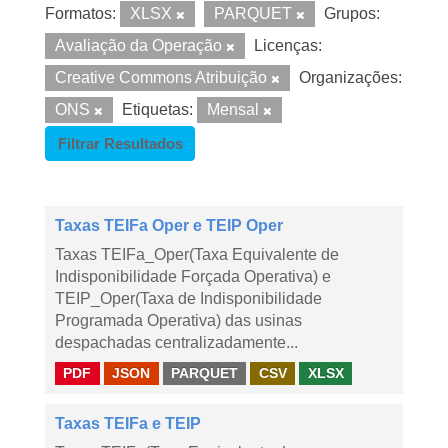
Formatos:
XLSX
PARQUET
Grupos:
Avaliação da Operação
Licenças:
Creative Commons Atribuição
Organizações:
ONS
Etiquetas:
Mensal
Filtrar Resultados
Taxas TEIFa Oper e TEIP Oper
Taxas TEIFa_Oper(Taxa Equivalente de
Indisponibilidade Forçada Operativa) e
TEIP_Oper(Taxa de Indisponibilidade
Programada Operativa) das usinas
despachadas centralizadamente...
PDF
JSON
PARQUET
CSV
XLSX
Taxas TEIFa e TEIP