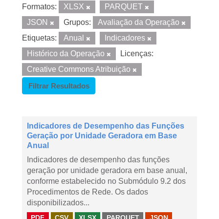
Formatos:
XLSX
PARQUET
JSON
Grupos:
Avaliação da Operação
Etiquetas:
Anual
Indicadores
Histórico da Operação
Licenças:
Creative Commons Atribuição
Filtrar Resultados
Indicadores de Desempenho das Funções
Geração por Unidade Geradora em Base
Anual
Indicadores de desempenho das funções
geração por unidade geradora em base anual,
conforme estabelecido no Submódulo 9.2 dos
Procedimentos de Rede. Os dados
disponibilizados...
PDF
CSV
XLSX
PARQUET
JSON