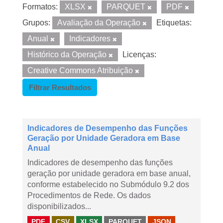
Formatos:
XLSX
PARQUET
PDF
Grupos:
Avaliação da Operação
Etiquetas:
Anual
Indicadores
Histórico da Operação
Licenças:
Creative Commons Atribuição
Filtrar Resultados
Indicadores de Desempenho das Funções
Geração por Unidade Geradora em Base
Anual
Indicadores de desempenho das funções
geração por unidade geradora em base anual,
conforme estabelecido no Submódulo 9.2 dos
Procedimentos de Rede. Os dados
disponibilizados...
PDF
CSV
XLSX
PARQUET
JSON