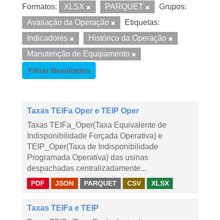
Formatos:
XLSX
PARQUET
Grupos:
Avaliação da Operação
Etiquetas:
Indicadores
Histórico da Operação
Manutenção de Equipamento
Filtrar Resultados
Taxas TEIFa Oper e TEIP Oper
Taxas TEIFa_Oper(Taxa Equivalente de
Indisponibilidade Forçada Operativa) e
TEIP_Oper(Taxa de Indisponibilidade
Programada Operativa) das usinas
despachadas centralizadamente...
PDF
JSON
PARQUET
CSV
XLSX
Taxas TEIFa e TEIP