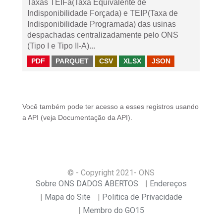
Taxas TEIFa(Taxa Equivalente de
Indisponibilidade Forçada) e TEIP(Taxa de
Indisponibilidade Programada) das usinas
despachadas centralizadamente pelo ONS
(Tipo I e Tipo II-A)...
PDF
PARQUET
CSV
XLSX
JSON
Você também pode ter acesso a esses registros usando
a
API
(veja
Documentação da API
).
© - Copyright
2021
- ONS
Sobre ONS DADOS ABERTOS
Endereços
Mapa do Site
Politica de Privacidade
Membro do GO15