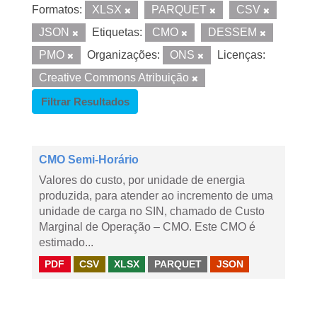
Formatos:
XLSX
PARQUET
CSV
JSON
Etiquetas:
CMO
DESSEM
PMO
Organizações:
ONS
Licenças:
Creative Commons Atribuição
Filtrar Resultados
CMO Semi-Horário
Valores do custo, por unidade de energia
produzida, para atender ao incremento de uma
unidade de carga no SIN, chamado de Custo
Marginal de Operação – CMO. Este CMO é
estimado...
PDF
CSV
XLSX
PARQUET
JSON