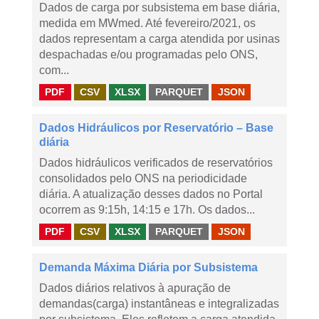
Dados de carga por subsistema em base diária,
medida em MWmed. Até fevereiro/2021, os
dados representam a carga atendida por usinas
despachadas e/ou programadas pelo ONS,
com...
PDF
CSV
XLSX
PARQUET
JSON
Dados Hidráulicos por Reservatório – Base
diária
Dados hidráulicos verificados de reservatórios
consolidados pelo ONS na periodicidade
diária. A atualização desses dados no Portal
ocorrem as 9:15h, 14:15 e 17h. Os dados...
PDF
CSV
XLSX
PARQUET
JSON
Demanda Máxima Diária por Subsistema
Dados diários relativos à apuração de
demandas(carga) instantâneas e integralizadas