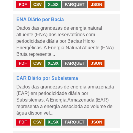
PDF
CSV
XLSX
PARQUET
JSON
ENA Diário por Bacia
Dados das grandezas de energia natural
afluente (ENA) dos reservatórios com
periodicidade diária por Bacias Hidro
Energéticas. A Energia Natural Afluente (ENA)
Bruta representa...
PDF
CSV
XLSX
PARQUET
JSON
EAR Diário por Subsistema
Dados das grandezas de energia armazenada
(EAR) em periodicidade diária por
Subsistemas. A Energia Armazenada (EAR)
representa a energia associada ao volume de
água disponível...
PDF
CSV
XLSX
PARQUET
JSON