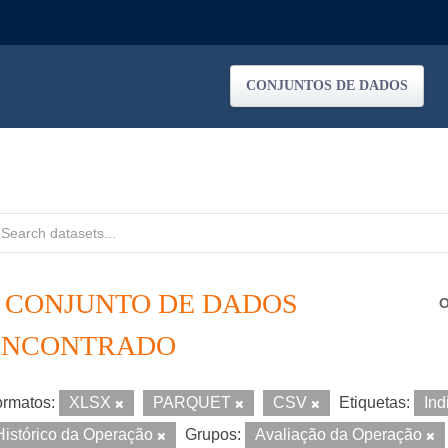
CONJUNTOS DE DADOS
1 CONJUNTO DE DADOS
O
ENCONTRADO
rmatos:
XLSX
PARQUET
CSV
Etiquetas:
Ind
Histórico da Operação
Grupos:
Avaliação da Operação