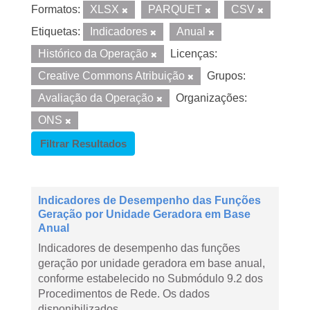
Formatos:
XLSX
PARQUET
CSV
Etiquetas:
Indicadores
Anual
Histórico da Operação
Licenças:
Creative Commons Atribuição
Grupos:
Avaliação da Operação
Organizações:
ONS
Filtrar Resultados
Indicadores de Desempenho das Funções
Geração por Unidade Geradora em Base
Anual
Indicadores de desempenho das funções
geração por unidade geradora em base anual,
conforme estabelecido no Submódulo 9.2 dos
Procedimentos de Rede. Os dados
disponibilizados...