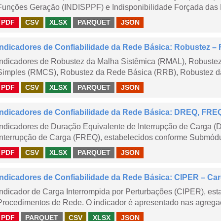
Funções Geração (INDISPPF) e Indisponibilidade Forçada das 
PDF
CSV
XLSX
PARQUET
JSON
Indicadores de Confiabilidade da Rede Básica: Robustez
Indicadores de Robustez da Malha Sistêmica (RMAL), Robustez
Simples (RMCS), Robustez da Rede Básica (RRB), Robustez da
PDF
CSV
XLSX
PARQUET
JSON
Indicadores de Confiabilidade da Rede Básica: DREQ, FRE
Indicadores de Duração Equivalente de Interrupção de Carga (
Interrupção de Carga (FREQ), estabelecidos conforme Submódu
PDF
CSV
XLSX
PARQUET
JSON
Indicadores de Confiabilidade da Rede Básica: CIPER – Carg
Indicador de Carga Interrompida por Perturbações (CIPER), es
Procedimentos de Rede. O indicador é apresentado nas agregaç
PDF
PARQUET
CSV
XLSX
JSON