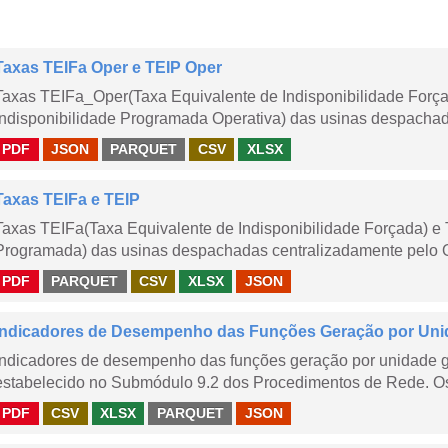
Taxas TEIFa Oper e TEIP Oper
Taxas TEIFa_Oper(Taxa Equivalente de Indisponibilidade Forç
Indisponibilidade Programada Operativa) das usinas despachad
PDF
JSON
PARQUET
CSV
XLSX
Taxas TEIFa e TEIP
Taxas TEIFa(Taxa Equivalente de Indisponibilidade Forçada) e 
Programada) das usinas despachadas centralizadamente pelo ONS
PDF
PARQUET
CSV
XLSX
JSON
Indicadores de Desempenho das Funções Geração por Unid
Indicadores de desempenho das funções geração por unidade 
estabelecido no Submódulo 9.2 dos Procedimentos de Rede. Os 
PDF
CSV
XLSX
PARQUET
JSON