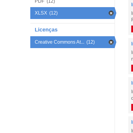
PDF
(12)
XLSX
(12)
Licenças
Creative Commons At...
(12)