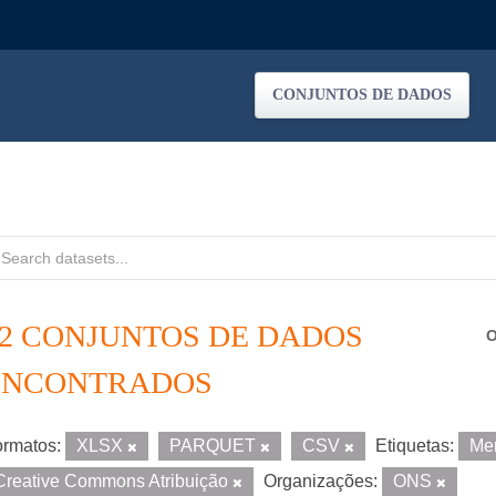
CONJUNTOS DE DADOS
12 CONJUNTOS DE DADOS
O
ENCONTRADOS
rmatos:
XLSX
PARQUET
CSV
Etiquetas:
Me
Creative Commons Atribuição
Organizações:
ONS