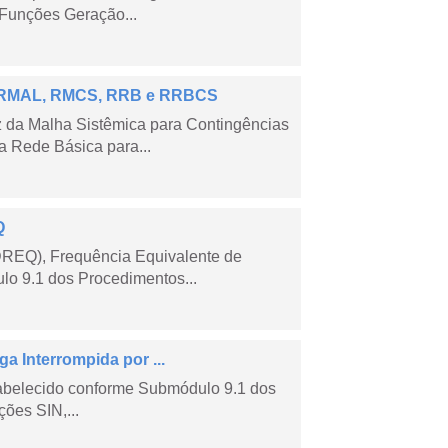
Funções Geração...
 – RMAL, RMCS, RRB e RRBCS
 da Malha Sistêmica para Contingências
 Rede Básica para...
Q
DREQ), Frequência Equivalente de
lo 9.1 dos Procedimentos...
a Interrompida por ...
tabelecido conforme Submódulo 9.1 dos
ões SIN,...