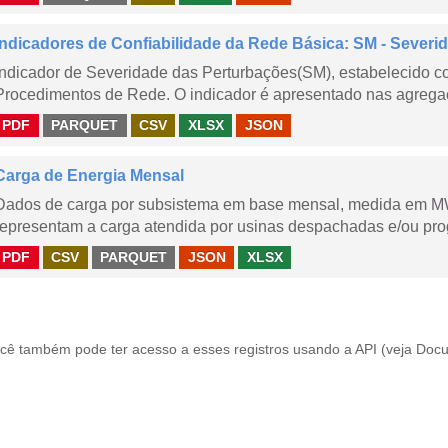
Indicadores de Confiabilidade da Rede Básica: SM - Severi
Indicador de Severidade das Perturbações(SM), estabelecido 
Procedimentos de Rede. O indicador é apresentado nas agregaç
PDF
PARQUET
CSV
XLSX
JSON
Carga de Energia Mensal
Dados de carga por subsistema em base mensal, medida em M
representam a carga atendida por usinas despachadas e/ou pr
PDF
CSV
PARQUET
JSON
XLSX
cê também pode ter acesso a esses registros usando a
API
(veja
Docu