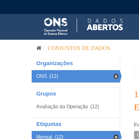
Pular para o conteúdo
CONJUNTOS DE DADOS
Organizações
ONS
(12)
Grupos
Avaliação da Operação
(12)
Etiquetas
Fo
Mensal
(12)