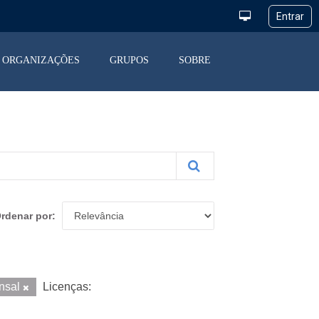
ORGANIZAÇÕES
GRUPOS
SOBRE
rdenar por
nsal
Licenças: