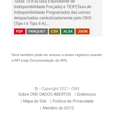
Taxas TEIFa(Taxa Equivalente de
Indisponibilidade Forçada) e TEIP(Taxa de
Indisponibilidade Programada) das usinas
despachadas centralizadamente pelo ONS
(Tipo I e Tipo II-A)...
PDF
PARQUET
CSV
XLSX
JSON
Você também pode ter acesso a esses registros usando
a
API
(veja
Documentação da API
).
© - Copyright
2021
- ONS
Sobre ONS DADOS ABERTOS
Endereços
Mapa do Site
Politica de Privacidade
Membro do GO15