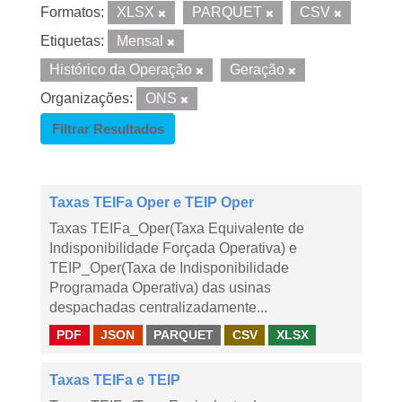
Formatos:
XLSX
PARQUET
CSV
Etiquetas:
Mensal
Histórico da Operação
Geração
Organizações:
ONS
Filtrar Resultados
Taxas TEIFa Oper e TEIP Oper
Taxas TEIFa_Oper(Taxa Equivalente de
Indisponibilidade Forçada Operativa) e
TEIP_Oper(Taxa de Indisponibilidade
Programada Operativa) das usinas
despachadas centralizadamente...
PDF
JSON
PARQUET
CSV
XLSX
Taxas TEIFa e TEIP