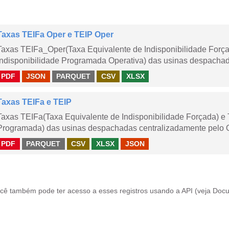
Taxas TEIFa Oper e TEIP Oper
Taxas TEIFa_Oper(Taxa Equivalente de Indisponibilidade Forç
Indisponibilidade Programada Operativa) das usinas despachad
PDF
JSON
PARQUET
CSV
XLSX
Taxas TEIFa e TEIP
Taxas TEIFa(Taxa Equivalente de Indisponibilidade Forçada) e 
Programada) das usinas despachadas centralizadamente pelo ONS
PDF
PARQUET
CSV
XLSX
JSON
cê também pode ter acesso a esses registros usando a
API
(veja
Docu