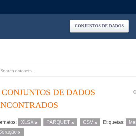
CONJUNTOS DE DADOS
2 CONJUNTOS DE DADOS
O
ENCONTRADOS
rmatos:
XLSX
PARQUET
CSV
Etiquetas:
Me
Geração