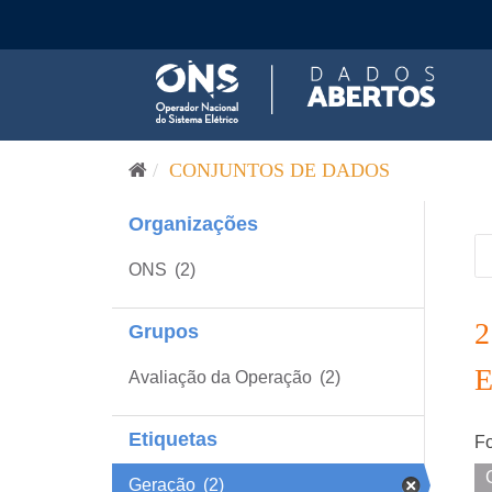
Pular para o conteúdo
CONJUNTOS DE DADOS
Organizações
ONS
(2)
Grupos
Avaliação da Operação
(2)
Etiquetas
Fo
Geração
(2)