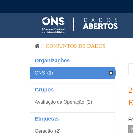
Pular para o conteúdo
CONJUNTOS DE DADOS
Organizações
ONS
(2)
Grupos
Avaliação da Operação
(2)
Etiquetas
Fo
Geração
(2)