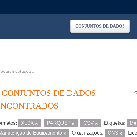
CONJUNTOS DE DADOS
2 CONJUNTOS DE DADOS
O
ENCONTRADOS
rmatos:
XLSX
PARQUET
CSV
Etiquetas:
Me
Manutenção de Equipamento
Organizações:
ONS
Lic