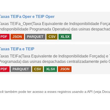
Taxas TEIFa Oper e TEIP Oper
Taxas TEIFa_Oper(Taxa Equivalente de Indisponibilidade Forç
Indisponibilidade Programada Operativa) das usinas despachad
PDF
JSON
PARQUET
CSV
XLSX
Taxas TEIFa e TEIP
Taxas TEIFa(Taxa Equivalente de Indisponibilidade Forçada) e 
Programada) das usinas despachadas centralizadamente pelo ONS
PDF
PARQUET
CSV
XLSX
JSON
cê também pode ter acesso a esses registros usando a
API
(veja
Docu