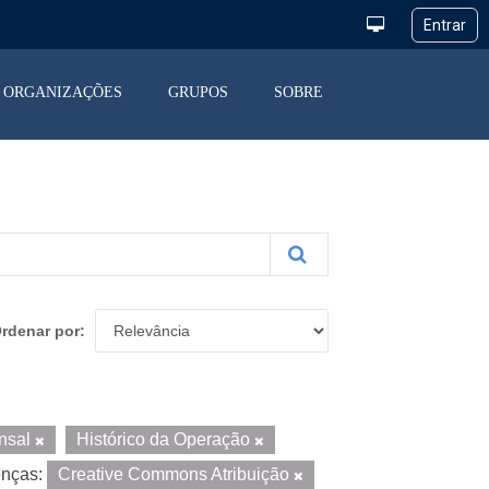
ORGANIZAÇÕES
GRUPOS
SOBRE
rdenar por
nsal
Histórico da Operação
enças:
Creative Commons Atribuição