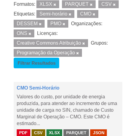
Formatos:
XLSX
PARQUET
CSV
Etiquetas:
Semi-horário
CMO
DESSEM
PMO
Organizações:
ONS
Licenças:
Creative Commons Atribuição
Grupos:
Programação da Operação
Filtrar Resultados
CMO Semi-Horário
Valores do custo, por unidade de energia
produzida, para atender ao incremento de uma
unidade de carga no SIN, chamado de Custo
Marginal de Operação – CMO. Este CMO é
estimado...
PDF
CSV
XLSX
PARQUET
JSON