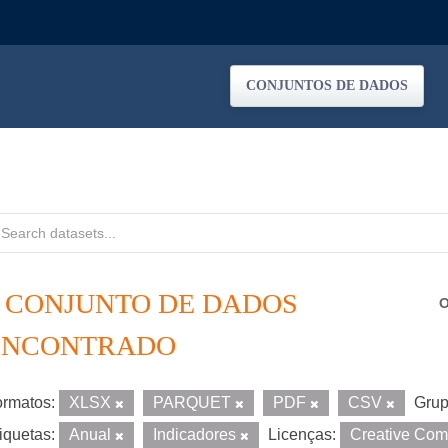
CONJUNTOS DE DADOS
1 CONJUNTO DE DADOS
O
ENCONTRADO
rmatos:
XLSX
PARQUET
PDF
CSV
Grup
iquetas:
Anual
Indicadores
Licenças:
Creative Com