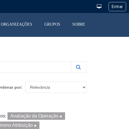
ORGANIZAÇÕES
GRUPOS
SOBRE
rdenar por
os:
Avaliação da Operação
mons Atribuição