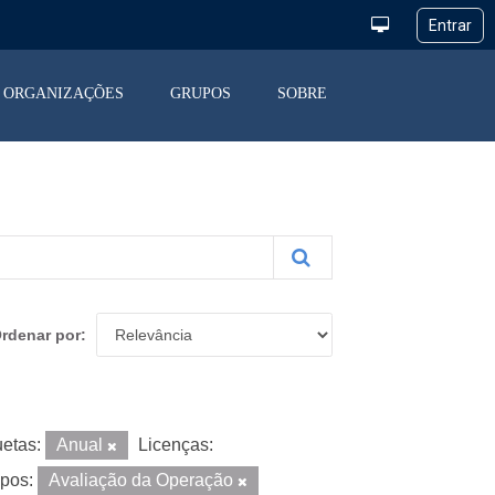
ORGANIZAÇÕES
GRUPOS
SOBRE
rdenar por
uetas:
Anual
Licenças:
pos:
Avaliação da Operação