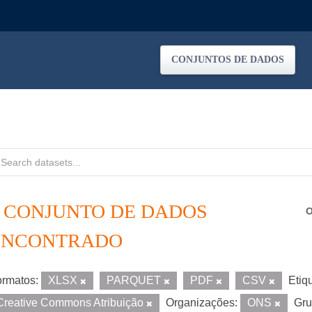
CONJUNTOS DE DADOS
1 CONJUNTO DE DADOS
O
ENCONTRADO
rmatos:
XLSX
PARQUET
PDF
CSV
Etiq
Creative Commons Atribuição
Organizações:
ONS
Gru