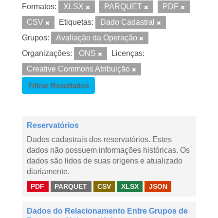
Formatos:
XLSX
PARQUET
PDF
CSV
Etiquetas:
Dado Cadastral
Grupos:
Avaliação da Operação
Organizações:
ONS
Licenças:
Creative Commons Atribuição
Filtrar Resultados
Reservatórios
Dados cadastrais dos reservatórios. Estes
dados não possuem informações históricas. Os
dados são lidos de suas origens e atualizado
diariamente.
PDF
PARQUET
CSV
XLSX
JSON
Dados do Relacionamento Entre Grupos de