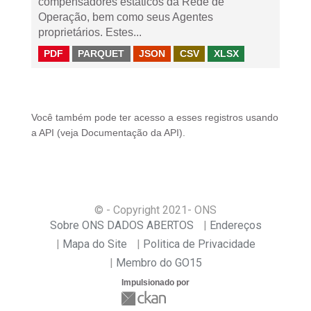
compensadores estáticos da Rede de
Operação, bem como seus Agentes
proprietários. Estes...
PDF
PARQUET
JSON
CSV
XLSX
Você também pode ter acesso a esses registros usando
a
API
(veja
Documentação da API
).
© - Copyright
2021
- ONS
Sobre ONS DADOS ABERTOS
Endereços
Mapa do Site
Politica de Privacidade
Membro do GO15
Impulsionado por