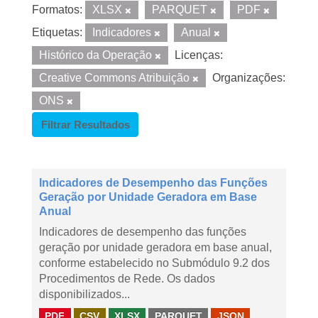
Formatos:
XLSX
PARQUET
PDF
Etiquetas:
Indicadores
Anual
Histórico da Operação
Licenças:
Creative Commons Atribuição
Organizações:
ONS
Filtrar Resultados
Indicadores de Desempenho das Funções
Geração por Unidade Geradora em Base
Anual
Indicadores de desempenho das funções
geração por unidade geradora em base anual,
conforme estabelecido no Submódulo 9.2 dos
Procedimentos de Rede. Os dados
disponibilizados...
PDF
CSV
XLSX
PARQUET
JSON