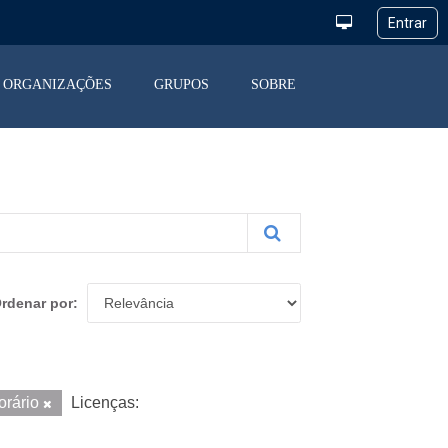
ORGANIZAÇÕES
GRUPOS
SOBRE
rdenar por
orário
Licenças: