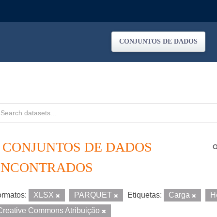
CONJUNTOS DE DADOS
2 CONJUNTOS DE DADOS
O
ENCONTRADOS
rmatos:
XLSX
PARQUET
Etiquetas:
Carga
H
Creative Commons Atribuição