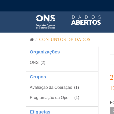
Pular para o conteúdo
CONJUNTOS DE DADOS
Organizações
ONS
(2)
Grupos
Avaliação da Operação
(1)
Programação da Oper...
(1)
Fo
Etiquetas