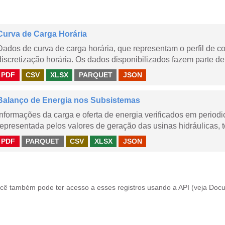
Curva de Carga Horária
Dados de curva de carga horária, que representam o perfil de c
discretização horária. Os dados disponibilizados fazem parte de
PDF
CSV
XLSX
PARQUET
JSON
Balanço de Energia nos Subsistemas
Informações da carga e oferta de energia verificados em periodi
representada pelos valores de geração das usinas hidráulicas, té
PDF
PARQUET
CSV
XLSX
JSON
cê também pode ter acesso a esses registros usando a
API
(veja
Docu