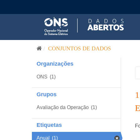
Pular para o conteúdo
CONJUNTOS DE DADOS
Organizações
ONS
(1)
Grupos
Avaliação da Operação
(1)
Etiquetas
Fo
Anual
(1)