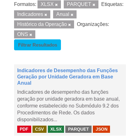
Formatos:
XLSX
PARQUET
Etiquetas:
Indicadores
Anual
Histórico da Operação
Organizações:
ONS
Filtrar Resultados
Indicadores de Desempenho das Funções
Geração por Unidade Geradora em Base
Anual
Indicadores de desempenho das funções
geração por unidade geradora em base anual,
conforme estabelecido no Submódulo 9.2 dos
Procedimentos de Rede. Os dados
disponibilizados...
PDF
CSV
XLSX
PARQUET
JSON