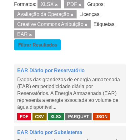
Formatos:
XLSX
PDF
Grupos:
Avaliação da Operação
Licenças:
Creative Commons Atribuição
Etiquetas:
EAR
Filtrar Resultados
EAR Diário por Reservatório
Dados das grandezas de energia armazenada
(EAR) em periodicidade diária por
Reservatórios. A Energia Armazenada (EAR)
representa a energia associada ao volume de
água disponível...
PDF
CSV
XLSX
PARQUET
JSON
EAR Diário por Subsistema