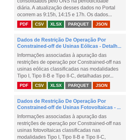
consolidados pelo ONS na periodicidade
diária. A atualização desses dados no Portal
ocorrem as 9:15h, 14:15 e 17h. Os dados...
PDF
CSV
XLSX
PARQUET
JSON
Dados de Restrição De Operação Por
Constrained-off de Usinas Eólicas - Detalh...
Informações associadas à apuração das
restrições de operação por Constrained-off nas
usinas eólicas classificadas nas modalidades
Tipo I, Tipo II-B e Tipo II-C, detalhadas por...
PDF
CSV
XLSX
PARQUET
JSON
Dados de Restrição De Operação Por
Constrained-off de Usinas Fotovoltaicas - ...
Informações associadas à apuração das
restrições de operação por Constrained-off nas
usinas fotovoltaicas classificadas nas
modalidades Tipo I, Tipo II-B e Tipo II-C,