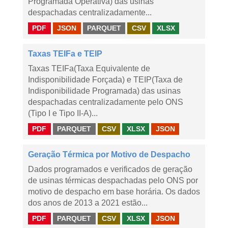
Programada Operativa) das usinas
despachadas centralizadamente...
PDF
JSON
PARQUET
CSV
XLSX
Taxas TEIFa e TEIP
Taxas TEIFa(Taxa Equivalente de
Indisponibilidade Forçada) e TEIP(Taxa de
Indisponibilidade Programada) das usinas
despachadas centralizadamente pelo ONS
(Tipo I e Tipo II-A)...
PDF
PARQUET
CSV
XLSX
JSON
Geração Térmica por Motivo de Despacho
Dados programados e verificados de geração
de usinas térmicas despachadas pelo ONS por
motivo de despacho em base horária. Os dados
dos anos de 2013 a 2021 estão...
PDF
PARQUET
CSV
XLSX
JSON