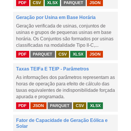
PDF
CSV
XLSX
PARQUET
JSON
Geração por Usina em Base Horária
Geração verificada de usinas, conjuntos de
usinas e grupos de pequenas usinas em base
horária. Os Conjuntos são formados por usinas
classificadas na modalidade Tipo II-C,...
PDF
PARQUET
CSV
XLSX
JSON
Taxas TEIFa E TEIP - Parâmetros
As informações dos parâmetros representam as
horas de operação para efeito de cálculo das
taxas equivalentes de indisponibilidade forçada
apurada e programada.
PDF
JSON
PARQUET
CSV
XLSX
Fator de Capacidade de Geração Eólica e
Solar