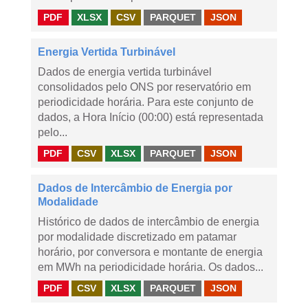
PDF
XLSX
CSV
PARQUET
JSON
Energia Vertida Turbinável
Dados de energia vertida turbinável
consolidados pelo ONS por reservatório em
periodicidade horária. Para este conjunto de
dados, a Hora Início (00:00) está representada
pelo...
PDF
CSV
XLSX
PARQUET
JSON
Dados de Intercâmbio de Energia por
Modalidade
Histórico de dados de intercâmbio de energia
por modalidade discretizado em patamar
horário, por conversora e montante de energia
em MWh na periodicidade horária. Os dados...
PDF
CSV
XLSX
PARQUET
JSON