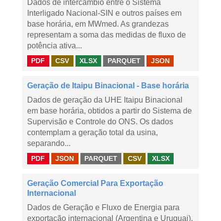
Dados de intercâmbio entre o Sistema
Interligado Nacional-SIN e outros países em
base horária, em MWmed. As grandezas
representam a soma das medidas de fluxo de
potência ativa...
PDF
CSV
XLSX
PARQUET
JSON
Geração de Itaipu Binacional - Base horária
Dados de geração da UHE Itaipu Binacional
em base horária, obtidos a partir do Sistema de
Supervisão e Controle do ONS. Os dados
contemplam a geração total da usina,
separando...
PDF
JSON
PARQUET
CSV
XLSX
Geração Comercial Para Exportação
Internacional
Dados de Geração e Fluxo de Energia para
exportação internacional (Argentina e Uruguai),