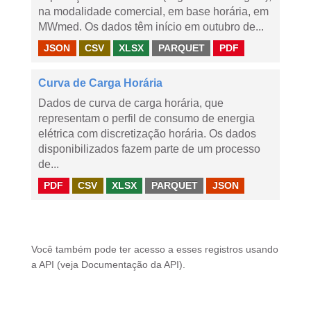
na modalidade comercial, em base horária, em
MWmed. Os dados têm início em outubro de...
JSON
CSV
XLSX
PARQUET
PDF
Curva de Carga Horária
Dados de curva de carga horária, que
representam o perfil de consumo de energia
elétrica com discretização horária. Os dados
disponibilizados fazem parte de um processo
de...
PDF
CSV
XLSX
PARQUET
JSON
Você também pode ter acesso a esses registros usando
a
API
(veja
Documentação da API
).