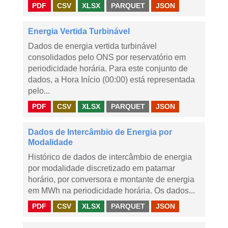
PDF
CSV
XLSX
PARQUET
JSON
Energia Vertida Turbinável
Dados de energia vertida turbinável
consolidados pelo ONS por reservatório em
periodicidade horária. Para este conjunto de
dados, a Hora Início (00:00) está representada
pelo...
PDF
CSV
XLSX
PARQUET
JSON
Dados de Intercâmbio de Energia por
Modalidade
Histórico de dados de intercâmbio de energia
por modalidade discretizado em patamar
horário, por conversora e montante de energia
em MWh na periodicidade horária. Os dados...
PDF
CSV
XLSX
PARQUET
JSON