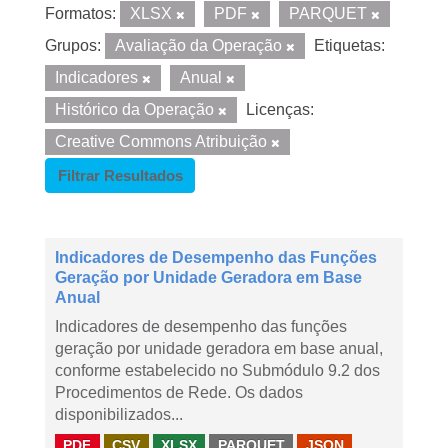
Formatos:
XLSX
PDF
PARQUET
Grupos:
Avaliação da Operação
Etiquetas:
Indicadores
Anual
Histórico da Operação
Licenças:
Creative Commons Atribuição
Filtrar Resultados
Indicadores de Desempenho das Funções
Geração por Unidade Geradora em Base
Anual
Indicadores de desempenho das funções
geração por unidade geradora em base anual,
conforme estabelecido no Submódulo 9.2 dos
Procedimentos de Rede. Os dados
disponibilizados...
PDF
CSV
XLSX
PARQUET
JSON